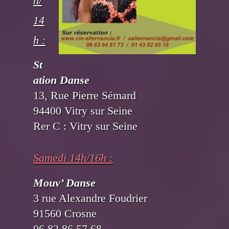
h/
14
h :
St
ation Danse
13, Rue Pierre Sémard
94400 Vitry sur Seine
Rer C : Vitry sur Seine
Samedi 14h/16h :
Mouv’ Danse
3 rue Alexandre Foudrier
91560 Crosne
06 82 86 57 68-