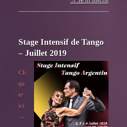
→ Je
m’inscris
Stage Intensif de Tango
– Juillet 2019
Cli
qu
er
ici
→