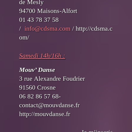
de Mesly
94700 Maisons-Alfort
01 43 78 37 58
/
info@cdsma.com
/ http://cdsma.c
om/
Samedi 14h/16h :
Mouv’ Danse
3 rue Alexandre Foudrier
91560 Crosne
06 82 86 57 68-
contact@mouvdanse.fr
http://mouvdanse.fr