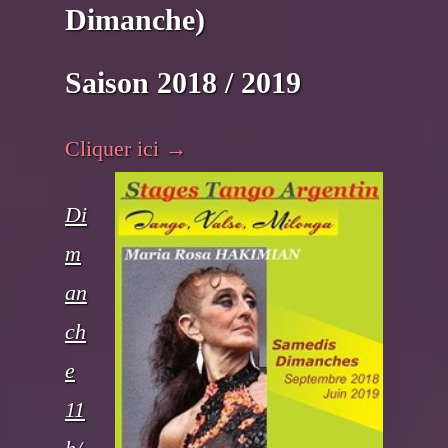
Dimanche)
Saison 2018 / 2019
Cliquer ici
→
Di
m
an
ch
e
11