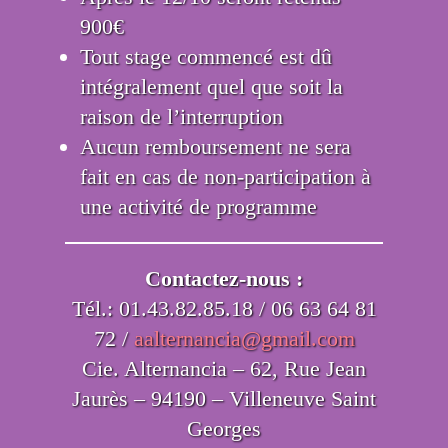
900€
Tout stage commencé est dû
intégralement quel que soit la
raison de l’interruption
Aucun remboursement ne sera
fait en cas de non-participation à
une activité de programme
Contactez-nous :
Tél.: 01.43.82.85.18 / 06 63 64 81
72 /
aalternancia@gmail.com
Cie. Alternancia – 62, Rue Jean
Jaurès – 94190 – Villeneuve Saint
Georges