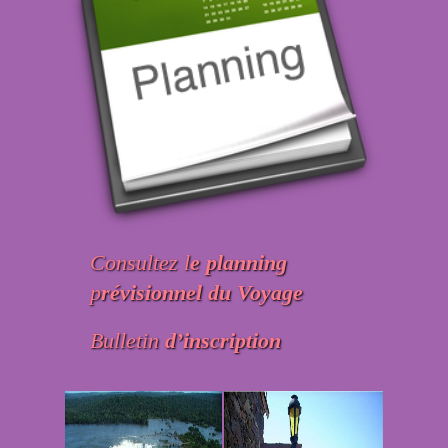
Consultez l
e planning
p
révisionnel du Voyage
Bulletin
d’inscription