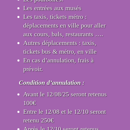
Les entrées aux musés
Les taxis, tickets métro :
déplacements en ville pour aller
aux cours, bals, restaurants ….
Autres déplacements : taxis,
tickets bus & métro, en ville
En cas d’annulation, frais à
prévoir.
Condition d’annulation :
Avant le 12/08/25 seront retenus
100€
Entre le 12/08 et le 12/10 seront
retenu 250€
Après le 12/10 seront retenus