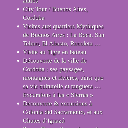
autres
City Tour / Buenos Aires,
Cordoba
Visites aux quartiers Mythiques
de Buenos Aires : La Boca, San
Telmo, El Abasto, Recoleta …
Visite au Tigre en bateau
Découverte de la ville de
Cordoba : ses paysages,
montagnes et rivières, ainsi que
sa vie culturelle et tanguera …
Excursions à las « Sierras »
Découverte & excursions à
Colonia del Sacramento, et aux
Chutes d’Iguazú