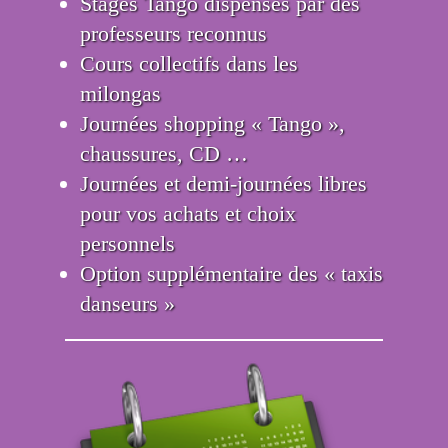
Stages Tango dispensés par des
professeurs reconnus
Cours collectifs dans les
milongas
Journées shopping « Tango »,
chaussures, CD …
Journées et demi-journées libres
pour vos achats et choix
personnels
Option supplémentaire des « taxis
danseurs »