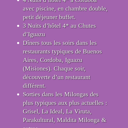
avec piscine, en chambre double,
petit déjeuner buffet.
3 Nuits d’hôtel 4* au Chutes
d’Iguazu
Dîners tous les soirs dans les
restaurants typiques de Buenos
Aires, Cordoba, Iguazu
(Misiones). Chaque soir,
découverte d’un restaurant
différent.
Sorties dans les Milongas des
plus typiques aux plus actuelles :
Grisel, La Ideal, La Viruta,
Parakultural, Maldita Milonga &