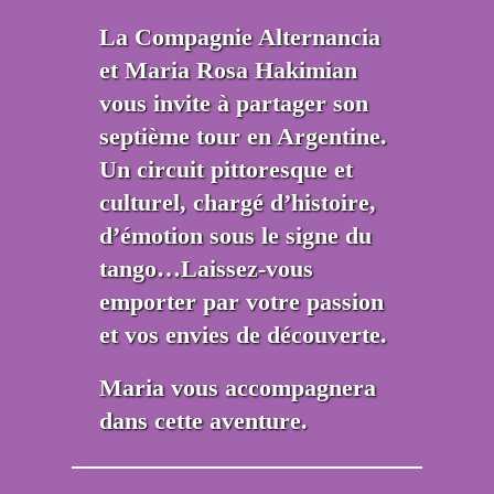
La Compagnie Alternancia
et Maria Rosa Hakimian
vous invite à partager son
septième tour en Argentine.
Un circuit pittoresque et
culturel, chargé d’histoire,
d’émotion sous le signe du
tango…Laissez-vous
emporter par votre passion
et vos envies de découverte.
Maria vous accompagnera
dans cette aventure.