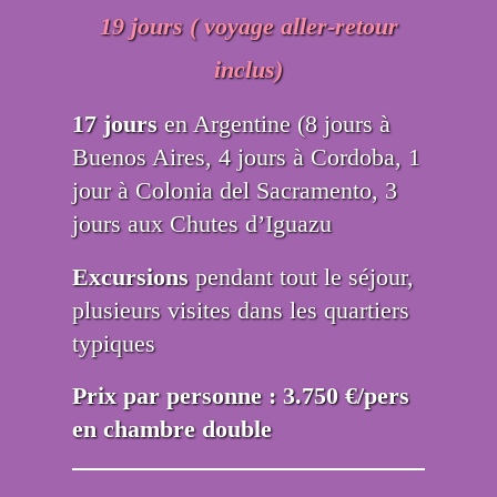
19 jours ( voyage aller-retour
inclus)
17 jours
en Argentine (8 jours à
Buenos Aires, 4 jours à Cordoba, 1
jour à Colonia del Sacramento, 3
jours aux Chutes d’Iguazu
Excursions
pendant tout le séjour,
plusieurs visites dans les quartiers
typiques
Prix par personne : 3.750 €/pers
en chambre double