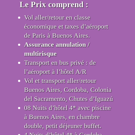
Le Prix comprend :
Vol aller/retour en classe
économique et taxes d’aéroport
de Paris à Buenos Aires.
Assurance annulation /
multirisque
Transport en bus privé : de
l’aéroport à l’hôtel A/R
Vol et transport aller/retour
Buenos Aires, Cordoba, Colonia
del Sacramento, Chutes d’Iguazú
08 Nuits d’hôtel 4* avec piscine
à Buenos Aires, en chambre
double, petit déjeuner buffet.
4 Nuits d’hôtel 4* à Cordoba