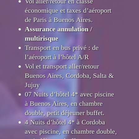
Vol aller/retour en classe
économique et taxes d’aéroport
de Paris à Buenos Aires.
Assurance annulation /
multirisque
Transport en bus privé : de
l’aéroport à l’hôtel A/R
Vol et transport aller/retour
Buenos Aires, Cordoba, Salta &
Jujuy
07 Nuits d’hôtel 4* avec piscine
à Buenos Aires, en chambre
double, petit déjeuner buffet.
4 Nuits d’hôtel 4* à Cordoba
avec piscine, en chambre double,