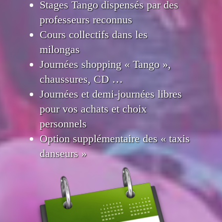
Stages Tango dispensés par des
professeurs reconnus
Cours collectifs dans les
milongas
Journées shopping « Tango »,
chaussures, CD …
Journées et demi-journées libres
pour vos achats et choix
personnels
Option supplémentaire des « taxis
danseurs »