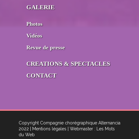
GALERIE
Photos
Vidéos
Revue de presse
CREATIONS & SPECTACLES
CONTACT
Copyright Compagnie chorégraphique Alternancia
2022
| Mentions légales
| Webmaster : Les Mots
du Web