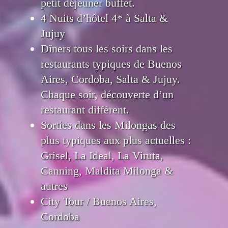
petit déjeuner buffet.
4 Nuits d’hôtel 4* à Salta &
Jujuy
Dîners tous les soirs dans les
restaurants typiques de Buenos
Aires, Cordoba, Salta & Jujuy.
Chaque soir, découverte d’un
restaurant différent.
Sorties dans les Milongas des
plus typiques aux plus actuelles :
Grisel, La Ideal, La Viruta,
Canning, Maldita Milonga &
autres
City Tour / Buenos Aires,
Cordoba