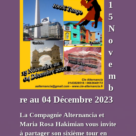
1
5
N
o
v
e
m
b
re au 04 Décembre 2023
La Compagnie Alternancia et
Maria Rosa Hakimian vous invite
à partager son sixième tour en