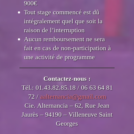
900€
Tout stage commencé est dû
intégralement quel que soit la
raison de l’interruption
Aucun remboursement ne sera
fait en cas de non-participation à
une activité de programme
Contactez-nous :
Tél.: 01.43.82.85.18 / 06 63 64 81
72 /
aalternancia@gmail.com
Cie. Alternancia – 62, Rue Jean
Jaurès – 94190 – Villeneuve Saint
Georges