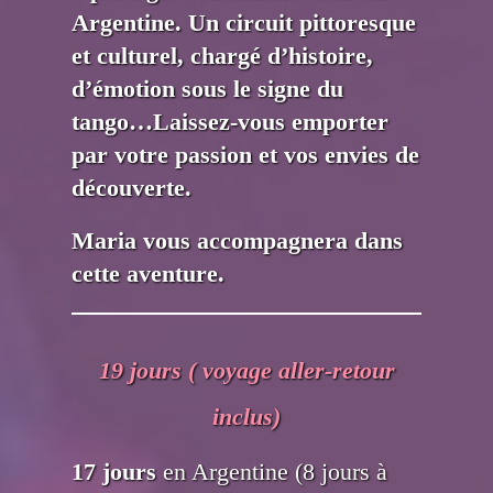
Argentine. Un circuit pittoresque
et culturel, chargé d’histoire,
d’émotion sous le signe du
tango…Laissez-vous emporter
par votre passion et vos envies de
découverte.
Maria vous accompagnera dans
cette aventure.
19 jours ( voyage aller-retour
inclus)
17 jours
en Argentine (8 jours à