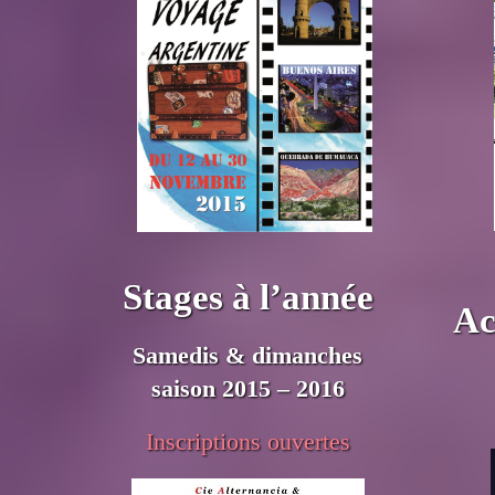
Stages à l’année
Ac
Samedis & dimanches
saison 2015 – 2016
Inscriptions ouvertes