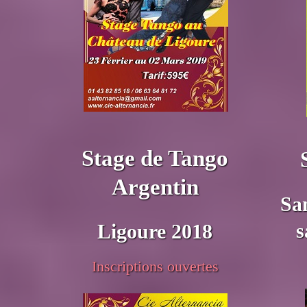
Stage de Tango
Argentin
Sa
s
Ligoure 2018
Inscriptions ouvertes