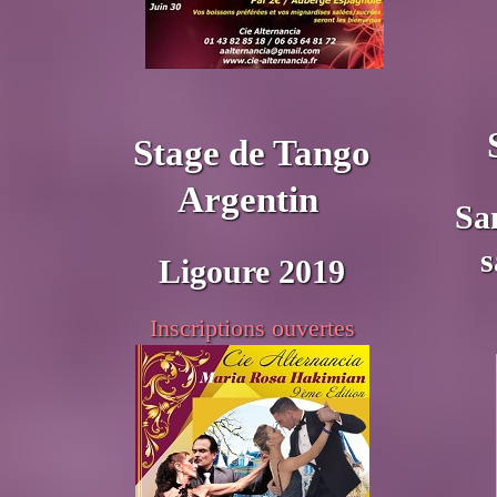
Stage de Tango
Argentin
Sa
s
Ligoure 2019
Inscriptions ouvertes