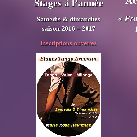
Ac
Stages à l’année
« Fr
Samedis & dimanches
saison 2016 – 2017
Inscriptions ouvertes