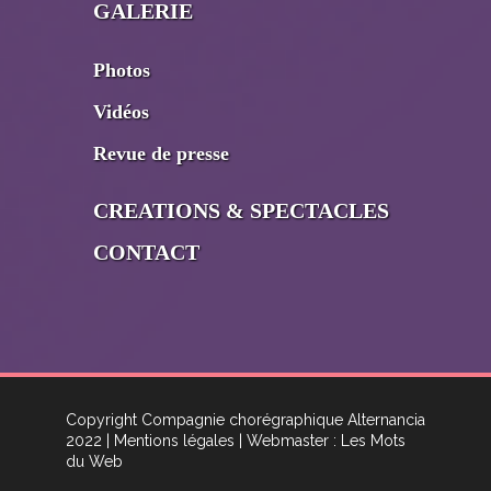
GALERIE
Photos
Vidéos
Revue de presse
CREATIONS & SPECTACLES
CONTACT
Copyright Compagnie chorégraphique Alternancia
2022
| Mentions légales
| Webmaster : Les Mots
du Web