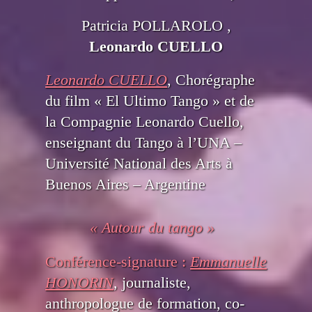
Patricia POLLAROLO ,
Leonardo CUELLO
Leonardo CUELLO
, Chorégraphe
du film « El Ultimo Tango » et de
la Compagnie Leonardo Cuello,
enseignant du Tango à l’UNA –
Université National des Arts à
Buenos Aires – Argentine
« Autour du tango »
Conférence-signature :
Emmanuelle
HONORIN
, journaliste,
anthropologue de formation, co-