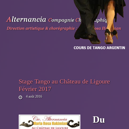
Skip
to
content
Stage Tango au Château de Ligoure
Février 2017
4 août 2016
Du