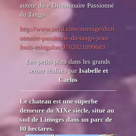
auteur du « Dictionnaire Passionné
du Tango
http://www.seuil.com/ouvrage/dicti
onnaire-passionne-du-tango-jean-
louis-mingalon/9782021099683
Les petits plats dans les grands
seront réalisés par
Isabelle et
Carlos
Le chateau est une superbe
demeure du XIXe siècle, situé au
sud de Limoges dans un parc de
80 hectares.