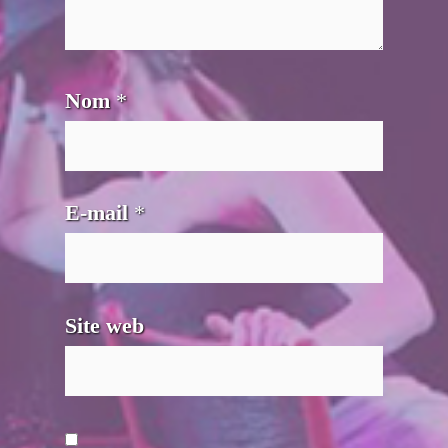
Nom
*
E-mail
*
Site web