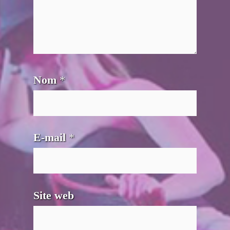
Nom
*
E-mail
*
Site web