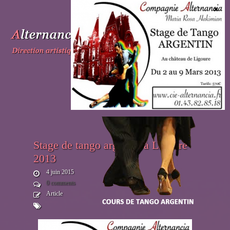
Skip
to
content
Stage de tango argentin à Ligoure
2013
4 juin 2015
0 comments
Article