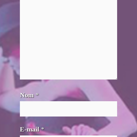
Nom
*
E-mail
*