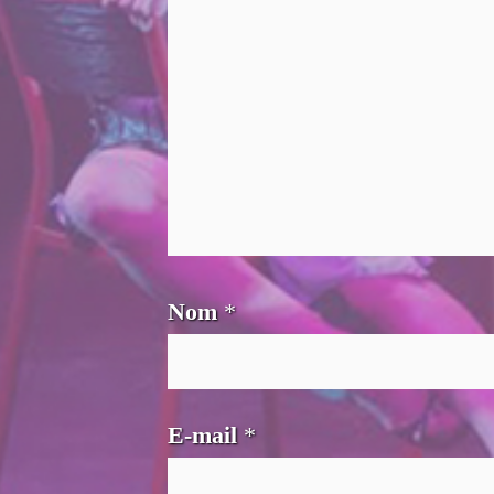
Nom
*
E-mail
*