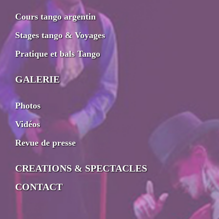
Cours tango argentin
Stages tango & Voyages
Pratique et bals Tango
GALERIE
Photos
Vidéos
Revue de presse
CREATIONS & SPECTACLES
CONTACT