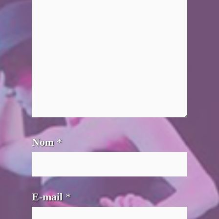
Nom
*
E-mail
*