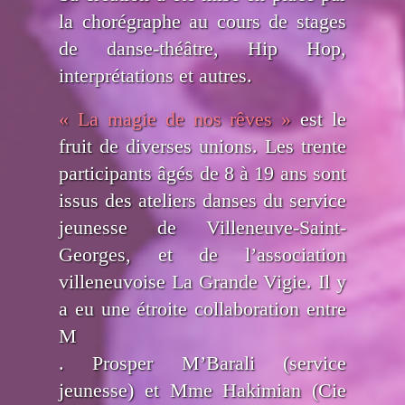
la chorégraphe au cours de stages
de danse-théâtre, Hip Hop,
interprétations et autres.
« La magie de nos rêves »
est le
fruit de diverses unions. Les trente
participants âgés de 8 à 19 ans sont
issus des ateliers danses du service
jeunesse de Villeneuve-Saint-
Georges, et de l’association
villeneuvoise La Grande Vigie. Il y
a eu une étroite collaboration entre
M
. Prosper M’Barali (service
jeunesse) et Mme Hakimian (Cie