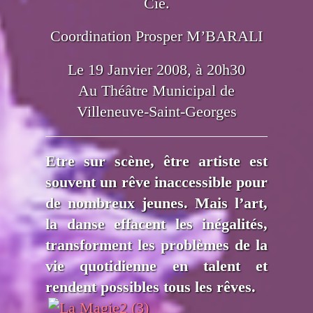
Cie.
Coordination Prosper M’BARALI
Le 19 Janvier 2008, à 20h30
Au Théâtre Municipal de
Villeneuve-Saint-Georges
Etre sur scène, être artiste est
souvent un rêve inaccessible pour
de nombreux jeunes. Mais l’art,
la danse effacent les inégalités,
transforment les problèmes de la
vie quotidienne en talent et
rendent possibles tous les rêves.