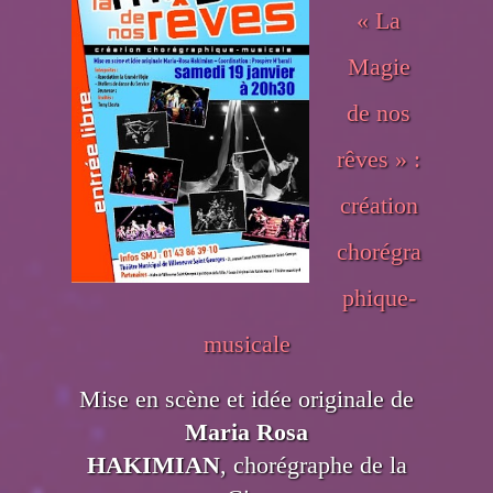
« La
Magie
de nos
rêves » :
création
chorégra
phique-
musicale
Mise en scène et idée originale de
Maria Rosa
HAKIMIAN
, chorégraphe de la