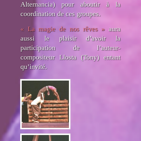
Alternancia) pour aboutir à la
coordination de ces groupes.
« La magie de nos rêves »
aura
aussi le plaisir d’avoir la
participation de l’auteur-
compositeur Llosta (Tony) entant
qu’invité.