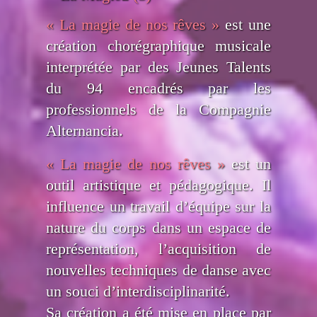
« La magie de nos rêves »
est une
création chorégraphique musicale
interprétée par des Jeunes Talents
du 94 encadrés par les
professionnels de la Compagnie
Alternancia.
« La magie de nos rêves »
est un
outil artistique et pédagogique. Il
influence un travail d’équipe sur la
nature du corps dans un espace de
représentation, l’acquisition de
nouvelles techniques de danse avec
un souci d’interdisciplinarité.
Sa création a été mise en place par