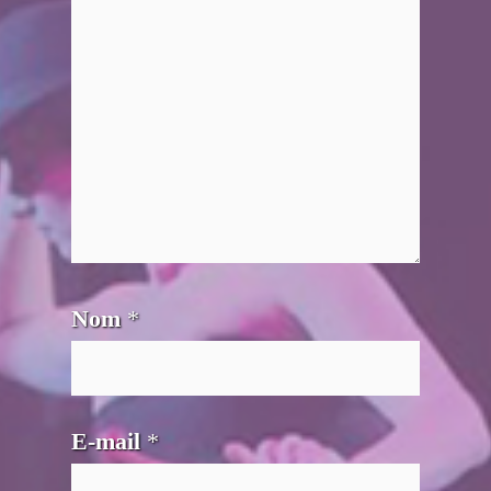
Nom
*
E-mail
*