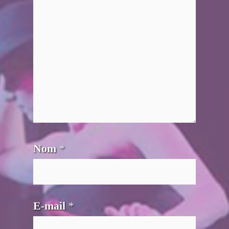
Nom
*
E-mail
*