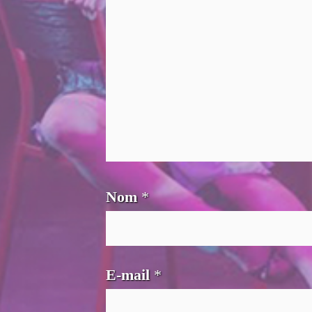
Nom
*
E-mail
*