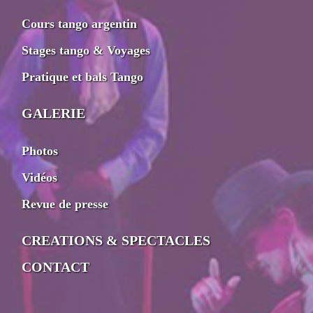
Cours tango argentin
Stages tango & Voyages
Pratique et bals Tango
GALERIE
Photos
Vidéos
Revue de presse
CREATIONS & SPECTACLES
CONTACT