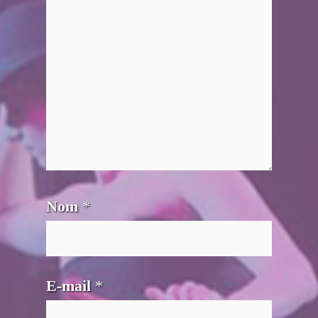
Nom
*
E-mail
*