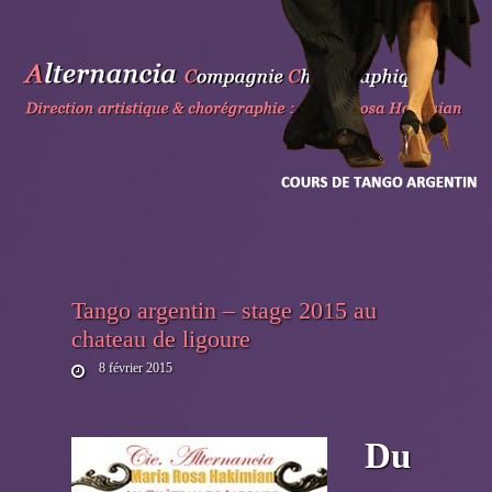
Skip
to
content
Tango argentin – stage 2015 au
chateau de ligoure
8 février 2015
Du