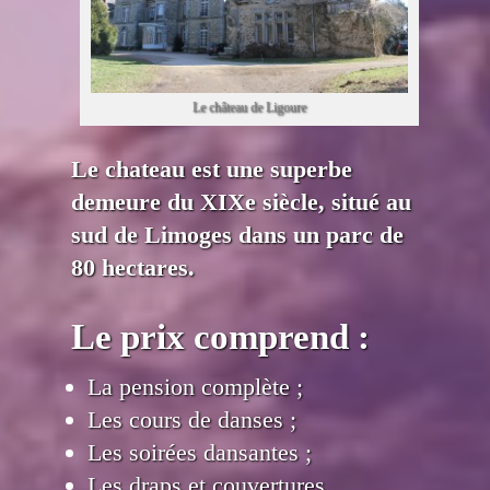
Le château de Ligoure
Le chateau est une superbe
demeure du XIXe siècle, situé au
sud de Limoges dans un parc de
80 hectares.
Le prix comprend :
La pension complète ;
Les cours de danses ;
Les soirées dansantes ;
Les draps et couvertures.