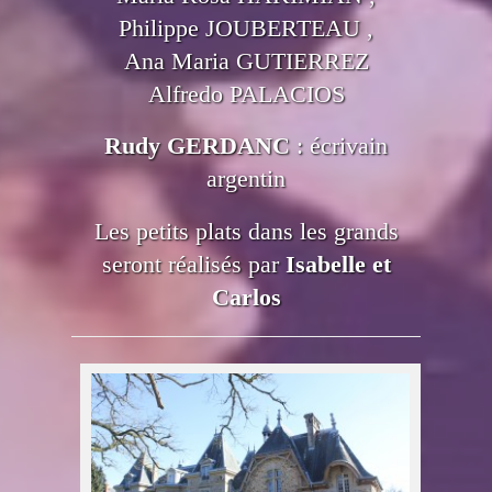
Philippe JOUBERTEAU ,
Ana Maria GUTIERREZ
Alfredo PALACIOS
Rudy GERDANC
: écrivain
argentin
Les petits plats dans les grands
seront réalisés par
Isabelle et
Carlos