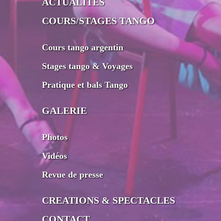
ACTUALITES
COURS/STAGES TANGO
Cours tango argentin
Stages tango & Voyages
Pratique et bals Tango
GALERIE
Photos
Vidéos
Revue de presse
CREATIONS & SPECTACLES
CONTACT