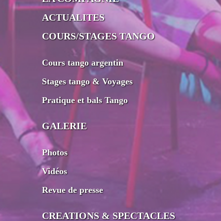
ACTUALITES
COURS/STAGES TANGO
Cours tango argentin
Stages tango & Voyages
Pratique et bals Tango
GALERIE
Photos
Vidéos
Revue de presse
CREATIONS & SPECTACLES