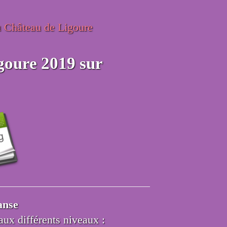
 Château de Ligoure
goure 2019 sur
anse
aux différents niveaux :