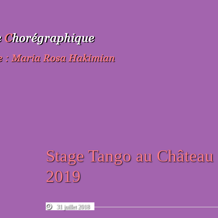
Stage Tango au Château 
2019
31 juillet 2018