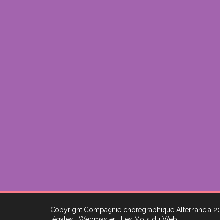
Copyright Compagnie chorégraphique Alternancia 
légales
| Webmaster : Les Mots du Web