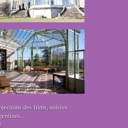
jections des films, soirées
argentines…
é