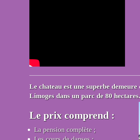
Le chateau est une superbe demeure d
Limoges dans un parc de 80 hectares
Le prix comprend :
La pension complète ;
Les cours de danses ;