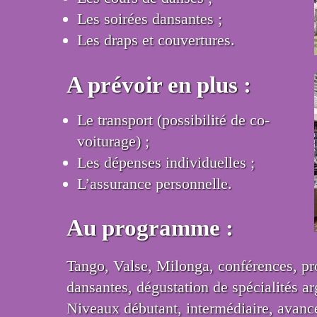
Les soirées dansantes ;
Les draps et couvertures.
A prévoir en plus :
Le transport (possibilité de co-
voiturage) ;
Les dépenses individuelles ;
L’assurance personnelle.
Au programme :
Tango, Valse, Milonga, conférences, pro
dansantes, dégustation de spécialités 
Niveaux débutant, intermédiaire, avanc