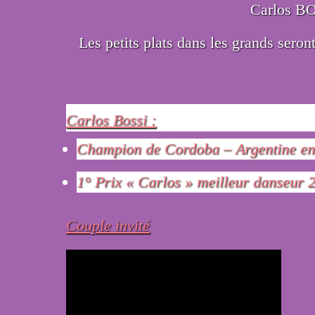
Carlos B
Les petits plats dans les grands seron
Carlos Bossi :
Champion de Cordoba – Argentine en
1° Prix « Carlos » meilleur danseur 
Couple invité