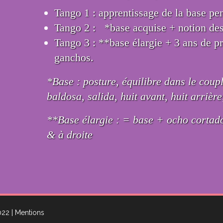
Tango 1 : apprentissage de la base pe
Tango 2 : *base acquise + notion des 
Tango 3 : **base élargie + 3 ans de pr
ganchos.
*Base : posture, équilibre dans le coup
baldosa, salida, huit avant, huit arrière
**Base élargie : = base + ocho cortado
& à droite
2022
| Mentions