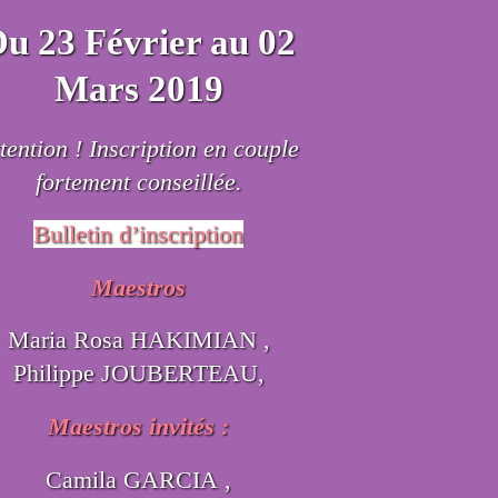
u 23 Février au 02
Mars 2019
tention ! Inscription en couple
fortement conseillée.
Bulletin d’inscription
Maestros
Maria Rosa HAKIMIAN ,
Philippe JOUBERTEAU,
Maestros invités :
Camila GARCIA ,