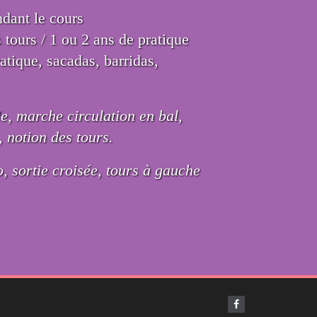
ndant le cours
tours / 1 ou 2 ans de pratique
atique, sacadas, barridas,
le, marche circulation en bal,
, notion des tours.
, sortie croisée, tours à gauche