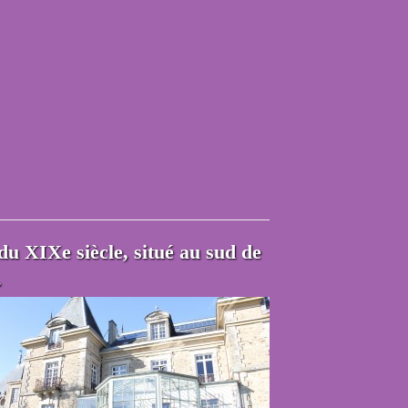
u XIXe siècle, situé au sud de
.