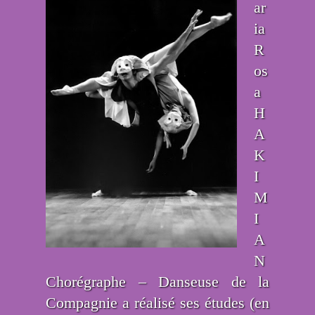
ar
ia
R
os
a
H
A
K
I
M
I
A
N
Chorégraphe – Danseuse de la
Compagnie a réalisé ses études (en