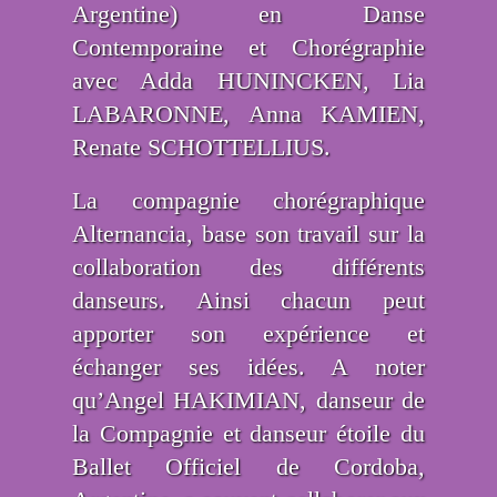
Argentine) en Danse
Contemporaine et Chorégraphie
avec Adda HUNINCKEN, Lia
LABARONNE, Anna KAMIEN,
Renate SCHOTTELLIUS.
La compagnie chorégraphique
Alternancia, base son travail sur la
collaboration des différents
danseurs. Ainsi chacun peut
apporter son expérience et
échanger ses idées. A noter
qu’Angel HAKIMIAN, danseur de
la Compagnie et danseur étoile du
Ballet Officiel de Cordoba,