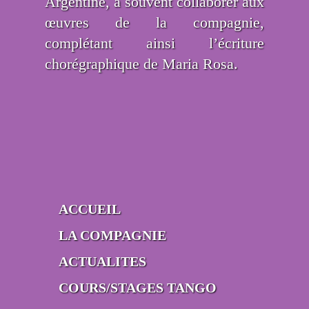
Argentine, a souvent collaborer aux
œuvres de la compagnie,
complétant ainsi l’écriture
chorégraphique de Maria Rosa.
ACCUEIL
LA COMPAGNIE
ACTUALITES
COURS/STAGES TANGO