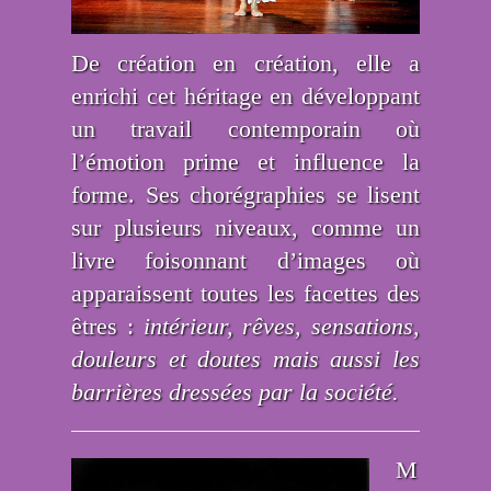
De création en création, elle a
enrichi cet héritage en développant
un travail contemporain où
l’émotion prime et influence la
forme. Ses chorégraphies se lisent
sur plusieurs niveaux, comme un
livre foisonnant d’images où
apparaissent toutes les facettes des
êtres :
intérieur
, rêves, sensations,
douleurs et doutes mais aussi les
barrières dressées par la société
.
M