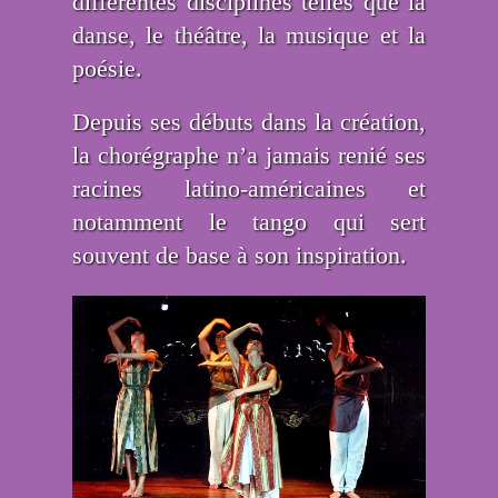
différentes disciplines telles que la
danse, le théâtre, la musique et la
poésie.
Depuis ses débuts dans la création,
la chorégraphe n’a jamais renié ses
racines latino-américaines et
notamment le tango qui sert
souvent de base à son inspiration.