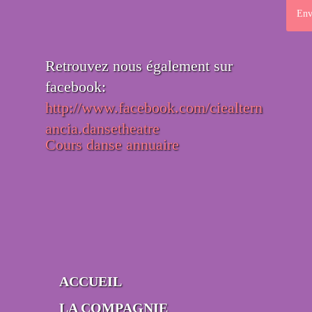
Retrouvez nous également sur
facebook:
http://www.facebook.com/ciealtern
ancia.dansetheatre
Cours danse annuaire
ACCUEIL
LA COMPAGNIE