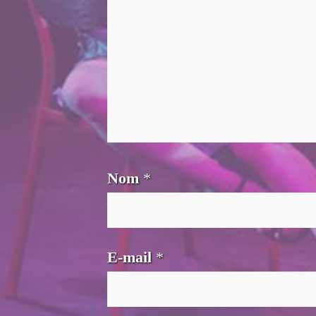
Nom
*
E-mail
*