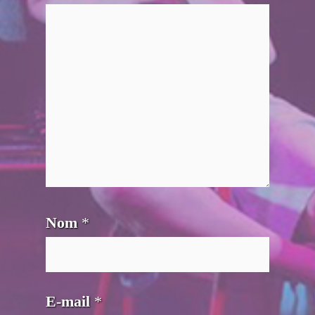
Nom
*
E-mail
*