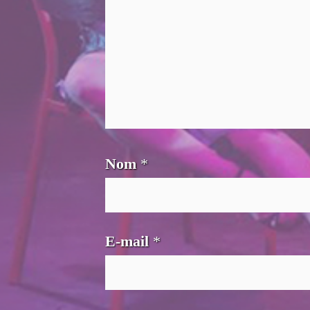
Nom
*
E-mail
*