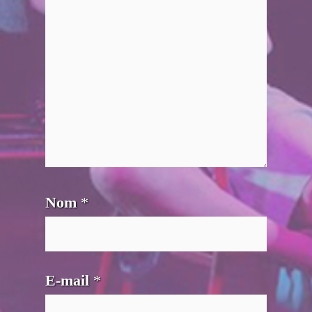
Nom
*
E-mail
*