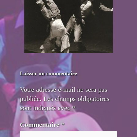
Laisser un commentaire
Votre adresse e-mail ne sera pas
publiée.
Les champs obligatoires
sont indiqués avec
*
Commentaire
*