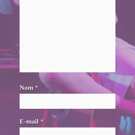
Nom
*
E-mail
*