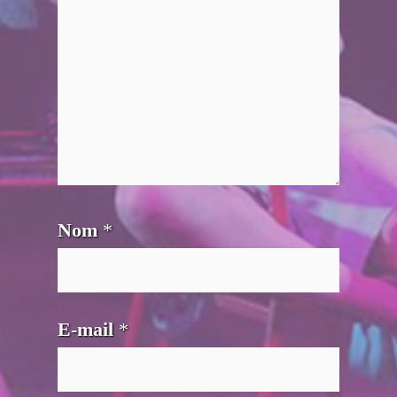
Nom
*
E-mail
*