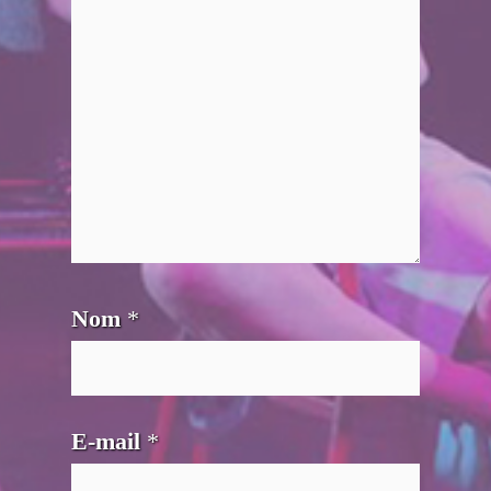
Nom
*
E-mail
*