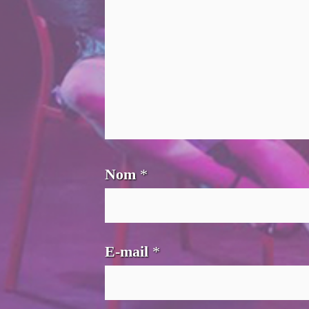
Nom
*
E-mail
*