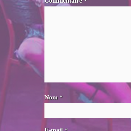
Commentaire
*
Nom
*
E-mail
*