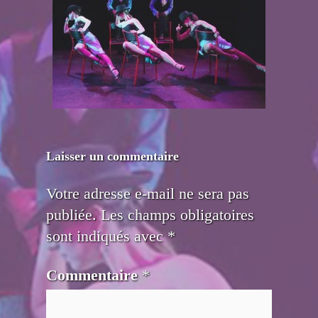
Laisser un commentaire
Votre adresse e-mail ne sera pas
publiée.
Les champs obligatoires
sont indiqués avec
*
Commentaire
*