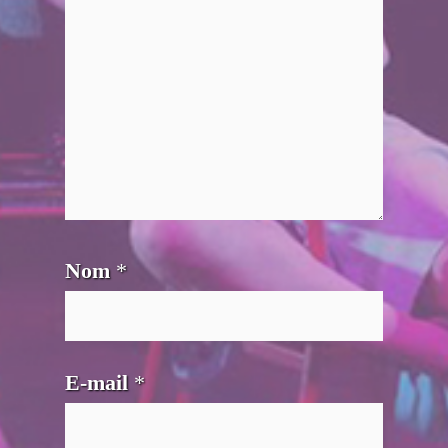
Nom
*
E-mail
*