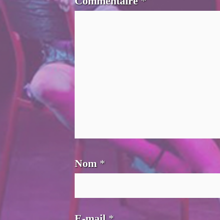
Commentaire
*
Nom
*
E-mail
*