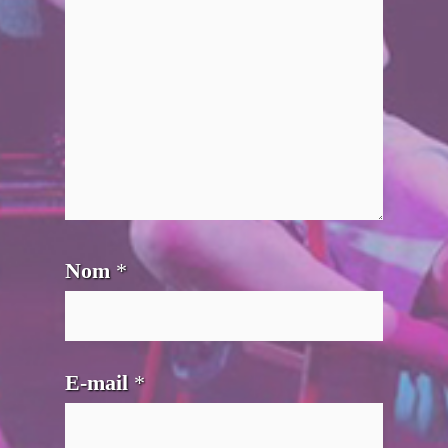
Nom
*
E-mail
*