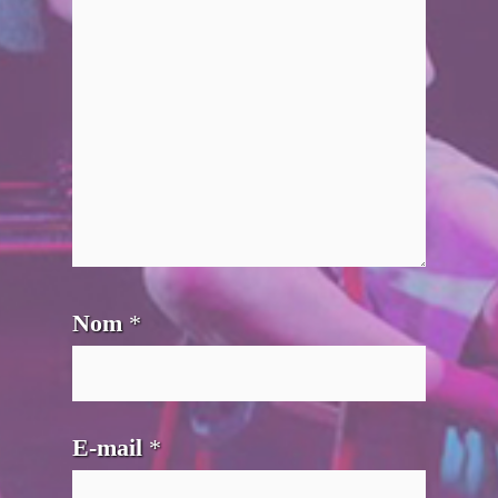
Nom
*
E-mail
*