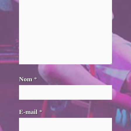
Nom
*
E-mail
*