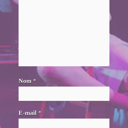
Nom
*
E-mail
*