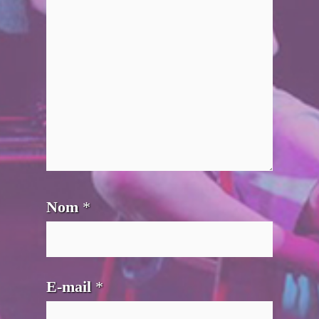
Nom
*
E-mail
*