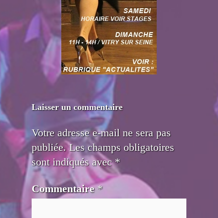
Laisser un commentaire
Votre adresse e-mail ne sera pas
publiée.
Les champs obligatoires
sont indiqués avec
*
Commentaire
*