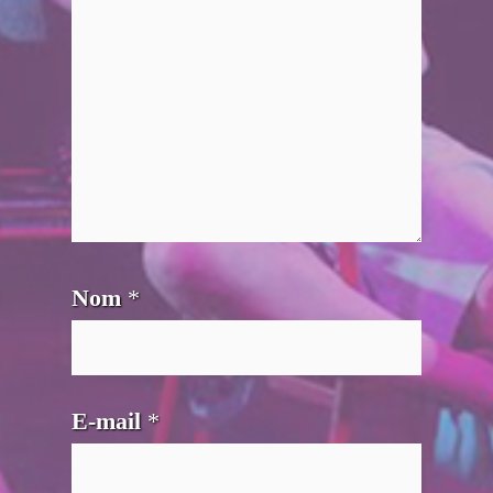
Nom
*
E-mail
*