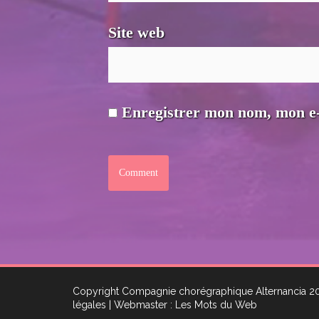
Site web
Enregistrer mon nom, mon e-
Copyright Compagnie chorégraphique Alternancia 
légales
| Webmaster : Les Mots du Web