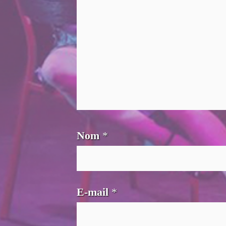
Nom
*
E-mail
*