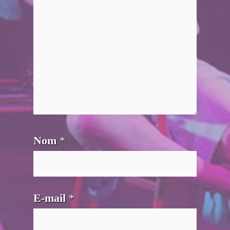
Nom
*
E-mail
*