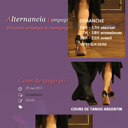
Skip
to
content
Cours de tango p6
28 mai 2015
0 comments
Article