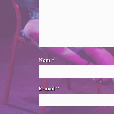
Nom
*
E-mail
*