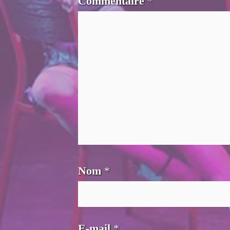
Commentaire
*
Nom
*
E-mail
*