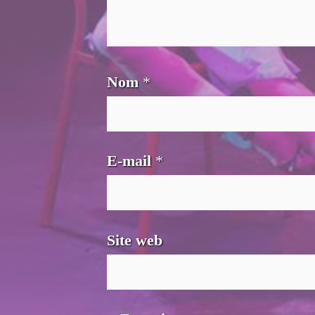
Nom
*
E-mail
*
Site web