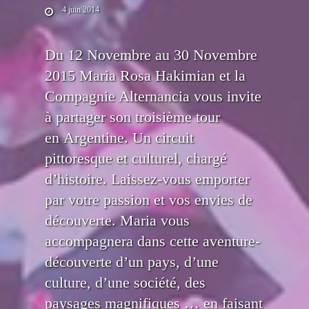
4 juin 2014
Du 12 Novembre au 30 Novembre
2015 Maria Rosa Hakimian et la
Compagnie Alternancia vous invite
à partager son troisième tour
en Argentine. Un circuit
pittoresque et culturel, chargé
d’histoire. Laissez-vous emporter
par votre passion et vos envies de
découverte. Maria vous
accompagnera dans cette aventure-
découverte d’un pays, d’une
culture, d’une société, des
paysages magnifiques … en faisant