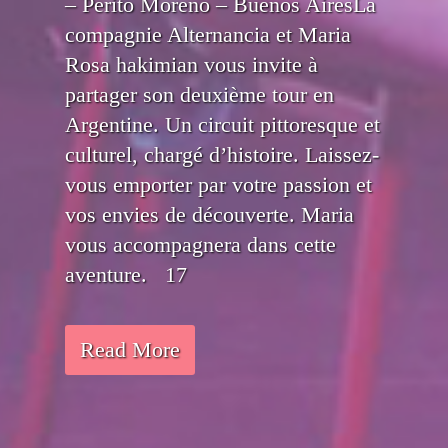
– Perito Moreno – Buenos AiresLa
compagnie Alternancia et Maria
Rosa hakimian vous invite à
partager son deuxième tour en
Argentine. Un circuit pittoresque et
culturel, chargé d’histoire. Laissez-
vous emporter par votre passion et
vos envies de découverte. Maria
vous accompagnera dans cette
aventure. 17
Read More