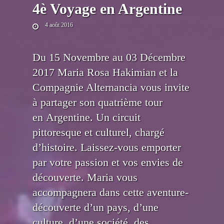
4è Voyage en Argentine
4 août 2016
Du 15 Novembre au 03 Décembre
2017 Maria Rosa Hakimian et la
Compagnie Alternancia vous invite
à partager son quatrième tour
en Argentine. Un circuit
pittoresque et culturel, chargé
d’histoire. Laissez-vous emporter
par votre passion et vos envies de
découverte. Maria vous
accompagnera dans cette aventure-
découverte d’un pays, d’une
culture, d’une société, des