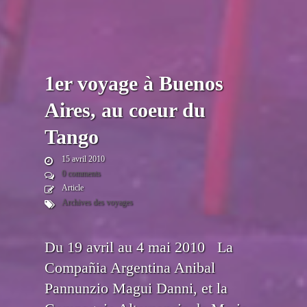
1er voyage à Buenos
Aires, au coeur du
Tango
15 avril 2010
0 comments
Article
Archives des voyages
Du 19 avril au 4 mai 2010 La
Compañia Argentina Anibal
Pannunzio Magui Danni, et la