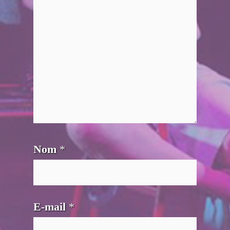
Nom
*
E-mail
*