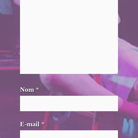
Nom
*
E-mail
*