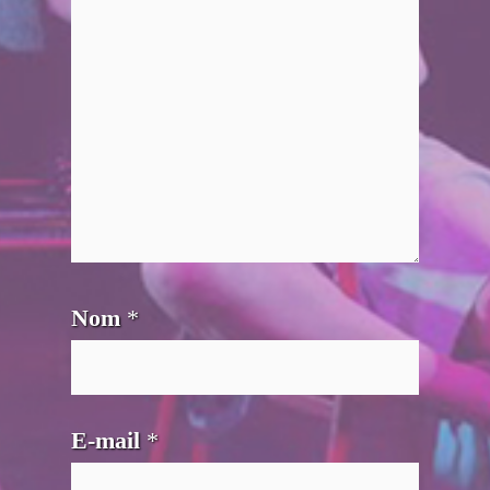
Nom
*
E-mail
*