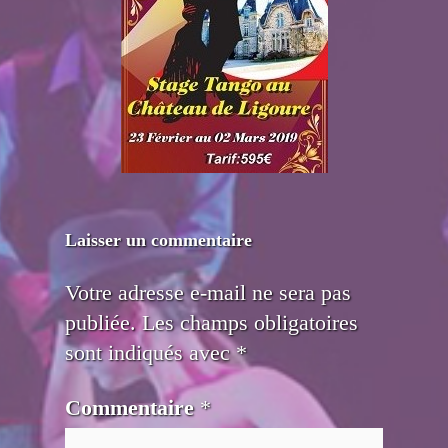
Laisser un commentaire
Votre adresse e-mail ne sera pas
publiée.
Les champs obligatoires
sont indiqués avec
*
Commentaire
*