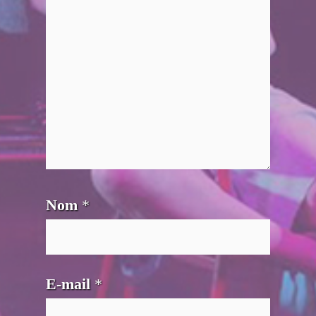
Nom
*
E-mail
*