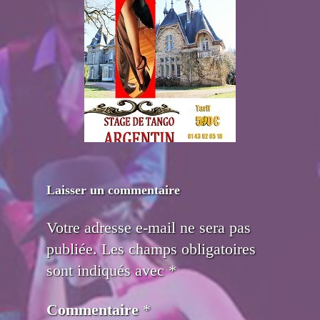
Laisser un commentaire
Votre adresse e-mail ne sera pas
publiée.
Les champs obligatoires
sont indiqués avec
*
Commentaire
*