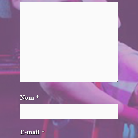
Nom
*
E-mail
*